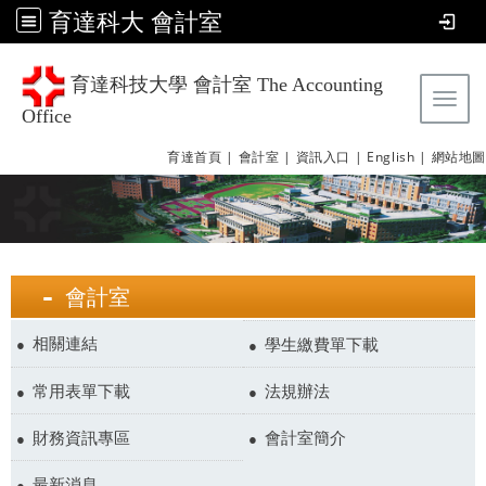
育達科大 會計室
育達科技大學 會計室 The Accounting
Tog
Office
育達首頁 |
會計室 |
資訊入口 |
English |
網站地圖
會計室
相關連結
學生繳費單下載
常用表單下載
法規辦法
財務資訊專區
會計室簡介
最新消息