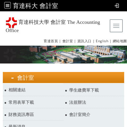
育達科大 會計室
育達科技大學 會計室 The Accounting
Tog
Office
育達首頁 |
會計室 |
資訊入口 |
English |
網站地圖
會計室
相關連結
學生繳費單下載
常用表單下載
法規辦法
財務資訊專區
會計室簡介
最新消息