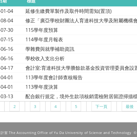
日期
標題
-01-04
延修生繳費單製作及取件時間需知(置頂)
-08-04
修正「廣亞學校財團法人育達科技大學及附屬機構
-07-30
115學年度預算
-07-15
114學年度月報表
-06-16
學雜費與就學補助資訊
-06-16
學校收入支出分析
-04-17
會計室:育達科技大學賸餘款基金投資管理委員會設
-04-01
113學年度會計師查核報告
-04-01
113學年度決算
-03-13
配合銀行規定，境外生款項核銷需檢附居留證掃描
2
3
4
5
下一頁
最後
he Accounting Office of Yu Da University of Science and Technology