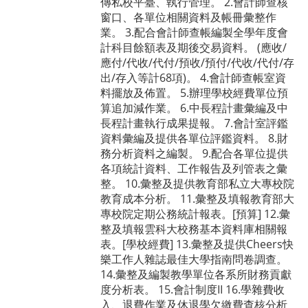
傳私校平臺、執行管理。 2.會計師查核
窗口、各單位相關資料及帳冊彙整作
業。 3.配合會計師查帳編製全學年度會
計科目餘額表及期後交易資料。 (應收/
應付/代收/代付/預收/預付/代收/代付/存
出/存入等計68項)。 4.會計師查帳室資
料擺放及佈置。 5.辦理學校經費單位預
算追加減作業。 6.中長程計畫彙編及中
長程計畫執行成果提報。 7.會計室評鑑
資料彙編及提供各單位評鑑資料。 8.財
務分析資料之編製。 9.配合各單位提供
各項統計資料、工作報告及列管表之彙
整。 10.彙整及提供教育部私立大專校院
教育成本分析。 11.彙整及填報教育部大
專校院定期公務統計報表。[預算] 12.彙
整及填報雲科大校務基本資料庫相關報
表。[學校經費] 13.彙整及提供Cheers快
樂工作人雜誌最佳大學指南問卷調查。
14.彙整及編製教學單位各系所財務貢獻
度分析表。 15.會計制度II 16.學雜費收
入、退費作業及休退學欠繳費查核分析