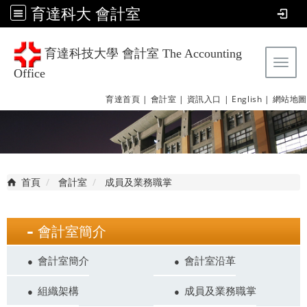
育達科大 會計室
育達科技大學 會計室 The Accounting
Tog
Office
育達首頁 |
會計室 |
資訊入口 |
English |
網站地圖
首頁
會計室
成員及業務職掌
會計室簡介
會計室簡介
會計室沿革
組織架構
成員及業務職掌