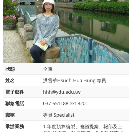
狀態
全職
姓名
洪雪華Hsueh-Hua Hung 專員
電子郵件
hhh@ydu.edu.tw
聯絡電話
037-651188 ext.8201
職稱
專員 Specialist
承辦業務
1.年度預算編製、會議提案、報部及上