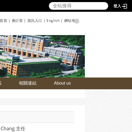
登入
首頁 |
會計室 |
資訊入口 |
English |
網站地圖
載
相關連結
About us
 Chang 主任