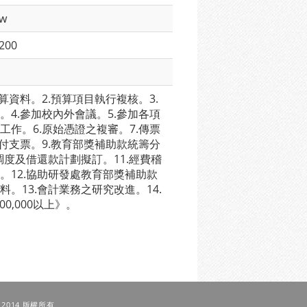
tw
8200
算資料。2.預算項目執行複核。3.
。4.參加校內外會議。5.參加各項
工作。6.原始憑證之複審。7.傳票
核付支票。9.教育部獎補助款統籌分
調度及借還款計劃擬訂。11.經費稽
。12.協助研發處教育部獎補助款
。13.會計業務之研究改進。14.
00,000以上》。
 © 2014 版權所有