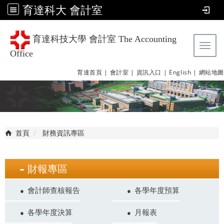
育達科大 會計室
育達科技大學 會計室 The Accounting
Tog
Office
育達首頁 |
會計室 |
資訊入口 |
English |
網站地圖
首頁
財務資訊專區
財報專區
會計師查核報告
各學年度預算
各學年度決算
月報表