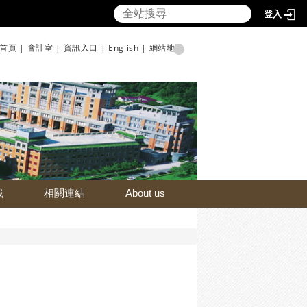
登入
首頁 |
會計室 |
資訊入口 |
English |
網站地圖
載
相關連結
About us