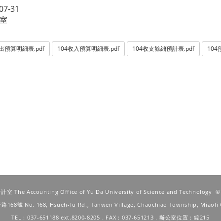
07-31
室
出預算明細表.pdf
104收入預算明細表.pdf
104收支餘絀預計表.pdf
10
he Accounting Office of Yu Da University of Science and Technology
府路168號
No. 168, Hsueh-fu Rd., Tanwen Village, Chaochiao Township, Miaoli 
TEL：037-651188 ext.8200-8205．FAX：037-651213．辦公室位置：綜215