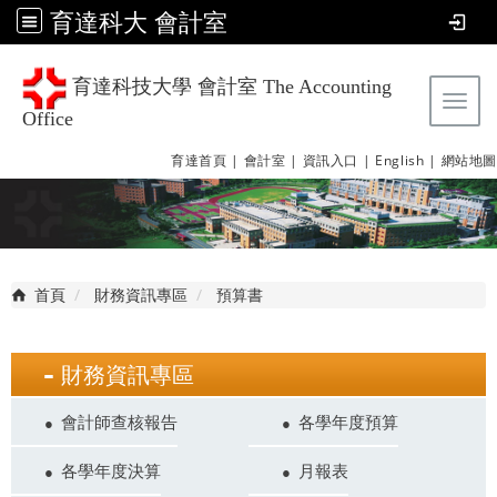
育達科大 會計室
育達科技大學 會計室 The Accounting
Tog
Office
育達首頁 |
會計室 |
資訊入口 |
English |
網站地圖
首頁
財務資訊專區
預算書
財務資訊專區
會計師查核報告
各學年度預算
各學年度決算
月報表