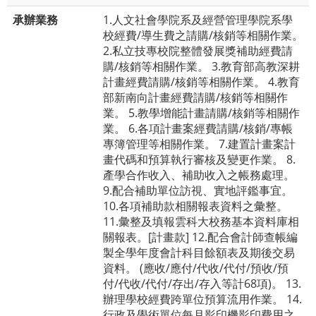
承辦業務
1.人文社會學院系及經營管理學院系學
校經費/導生費之請購/核銷等相關作業。
2.私立技專校院整體發展獎補助經費請
購/核銷等相關作業。 3.教育部高教深耕
計畫經費請購/核銷等相關作業。 4.教育
部新南向計畫經費請購/核銷等相關作
業。 5.教學增能計畫請購/核銷等相關作
業。 6.各項計畫案經費請購/核銷/專帳
專簿管理等相關作業。 7.建置計畫案計
畫代碼和預算執行審核及變更作業。 8.
產學合作收入、補助收入之帳務處理。
9.配合補助單位訪視、實地評鑑事宜。
10.各項補助款相關報表資料之彙整。
11.彙整及填報雲科大校務基本資料庫相
關報表。[計畫款] 12.配合會計師查帳編
製全學年度會計科目餘額表及期後交易
資料。 (應收/應付/代收/代付/預收/預
付/代收/代付/存出/存入等計68項)。 13.
辦理學校經費跨單位預算流用作業。 14.
行政及學術單位每月影印機影印費用之