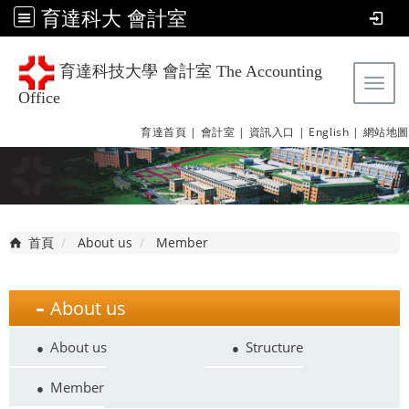
育達科大 會計室
育達科技大學 會計室 The Accounting
Tog
Office
育達首頁 |
會計室 |
資訊入口 |
English |
網站地圖
首頁
About us
Member
About us
About us
Structure
Member