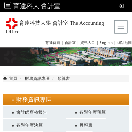
育達科大 會計室
育達科技大學 會計室 The Accounting
Tog
Office
育達首頁 |
會計室 |
資訊入口 |
English |
網站地圖
首頁
財務資訊專區
預算書
財務資訊專區
會計師查核報告
各學年度預算
各學年度決算
月報表