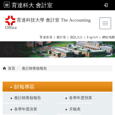
育達科大 會計室
育達科技大學 會計室 The Accounting
Tog
Office
育達首頁 |
會計室 |
資訊入口 |
English |
網站地圖
首頁
會計師查核報告
財報專區
會計師查核報告
各學年度預算
各學年度決算
月報表