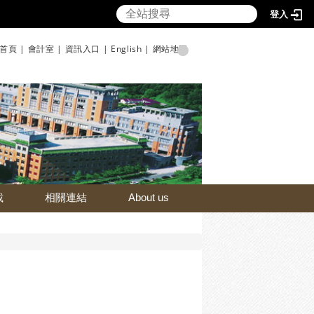
登入
首頁 |
會計室 |
資訊入口 |
English |
網站地圖
載
相關連結
About us