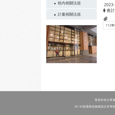
校內相關法規
2023-
會計
計畫相關法規
112
育達科技大學會計室 T
36143苗栗縣造橋鄉談文村學