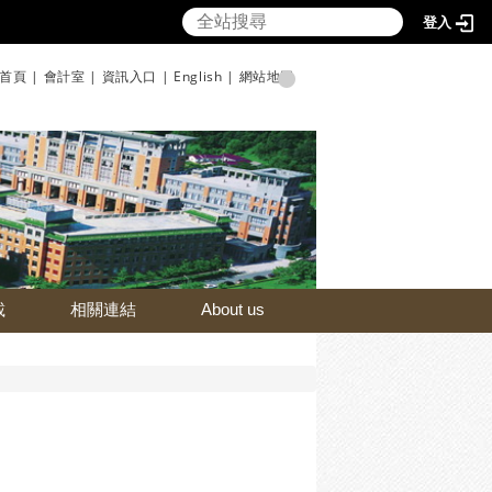
登入
首頁 |
會計室 |
資訊入口 |
English |
網站地圖
載
相關連結
About us