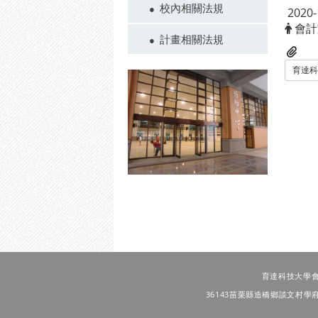
校內相關法規
2020-
會計
計畫相關法規
育達科
育達科技大學會計室 T
36143苗栗縣造橋鄉談文村學