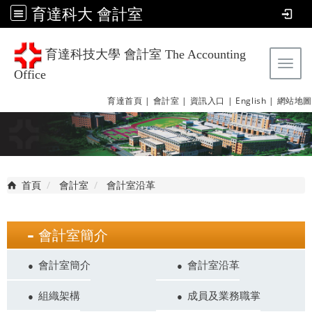
育達科大 會計室
育達科技大學 會計室 The Accounting
Tog
Office
育達首頁 |
會計室 |
資訊入口 |
English |
網站地圖
首頁
會計室
會計室沿革
會計室簡介
會計室簡介
會計室沿革
組織架構
成員及業務職掌