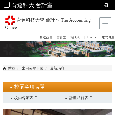
育達科大 會計室
育達科技大學 會計室 The Accounting
Tog
Office
育達首頁 |
會計室 |
資訊入口 |
English |
網站地圖
首頁
常用表單下載
最新消息
校園各項表單
校內各項表單
計畫相關表單