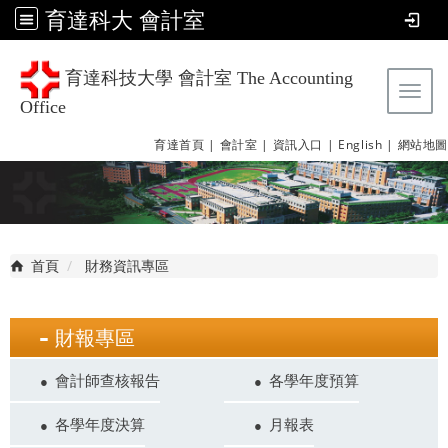
育達科大 會計室
育達科技大學 會計室 The Accounting
Tog
Office
育達首頁 |
會計室 |
資訊入口 |
English |
網站地圖
首頁
財務資訊專區
財報專區
會計師查核報告
各學年度預算
各學年度決算
月報表